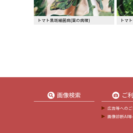
トマト黒斑細菌病(葉の病徴)
トマト
画像検索
ご
広告等へのご
画像診断AI