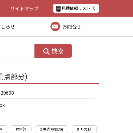
サイトマップ
見積依頼リスト :
0
おしらせ
お問合せ
検索
黒点部分)
-29698
px
害
#野菜
#黒点根腐病
#ナス科