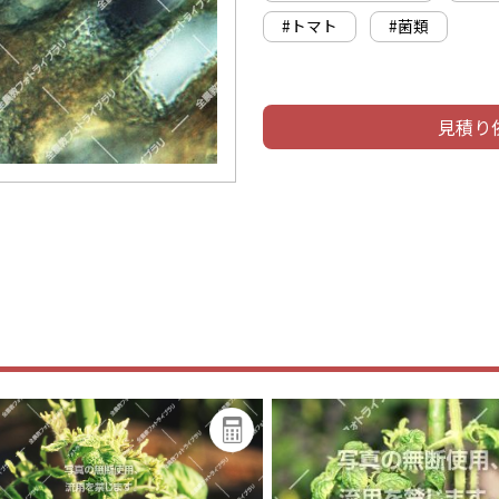
#トマト
#菌類