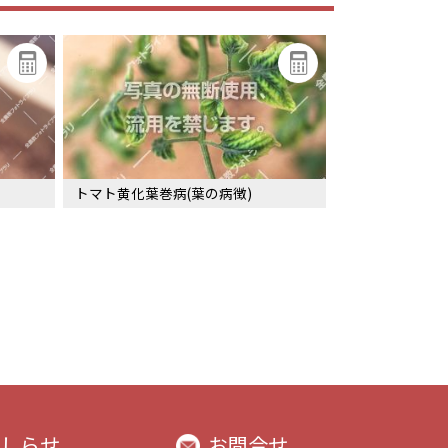
トマト黄化葉巻病(葉の病徴)
しらせ
お問合せ