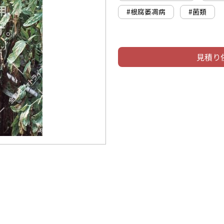
#根腐萎凋病
#菌類