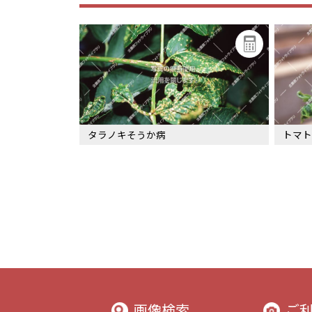
タラノキそうか病
トマト
画像検索
ご