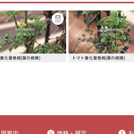
黄化葉巻病(葉の病徴)
トマト黄化葉巻病(葉の病徴)
利用案内
価格・規定
お