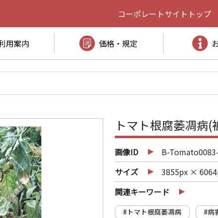
コーポレートサイト
トップ
利用案内
価格・規定
トマト根腐萎凋病(
画像ID
B-Tomato0083
サイズ
3855px × 6064
関連キーワード
#トマト根腐萎凋病
#病