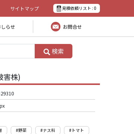
サイトマップ
見積依頼リスト :
0
おしらせ
お問合せ
検索
被害株)
-29310
px
害
#野菜
#ナス科
#トマト