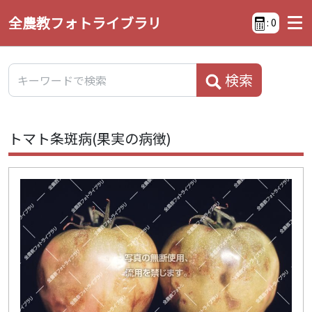
全農教フォトライブラリ
:
0
検索
トマト条斑病(果実の病徴)