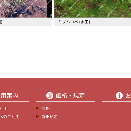
)
ミゾハコベ (水田)
利用案内
価格・規定
お
利用
価格
等へのご利用
貸出規定