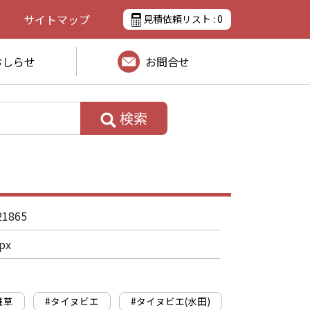
サイトマップ
見積依頼リスト :
0
おしらせ
お問合せ
検索
21865
px
雑草
#タイヌビエ
#タイヌビエ(水田)