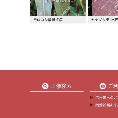
モロコシ紫斑点病
ヤナギタデ (水田
画像検索
ご
広告等へのご
画像診断AI