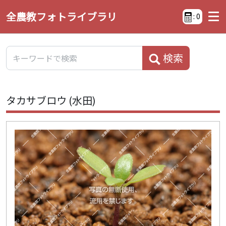
全農教フォトライブラリ
:
0
検索
タカサブロウ (水田)