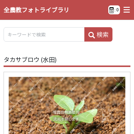
全農教フォトライブラリ
:
0
検索
タカサブロウ (水田)