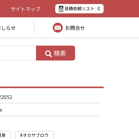
サイトマップ
見積依頼リスト :
0
おしらせ
お問合せ
検索
)
22052
x
雑草
#タカサブロウ