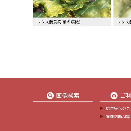
レタス萎黄病(葉の病徴)
レタス
画像検索
ご
広告等へのご
画像診断AI