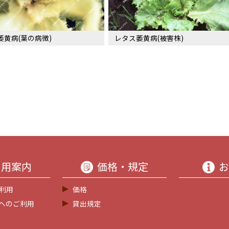
萎黄病(葉の病徴)
レタス萎黄病(被害株)
利用案内
価格・規定
お
利用
価格
等へのご利用
貸出規定