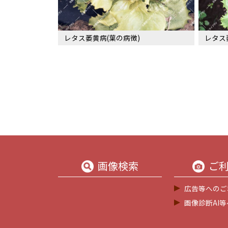
レタス萎黄病(葉の病徴)
レタス
画像検索
ご
広告等へのご
画像診断AI