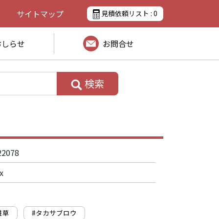
サイトマップ
見積依頼リスト :
0
おしらせ
お問合せ
検索
)
22078
x
雑草
#タカサブロウ