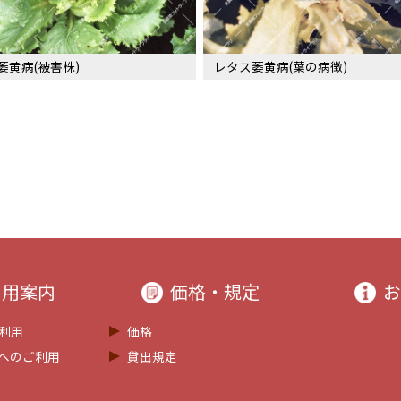
萎黄病(被害株)
レタス萎黄病(葉の病徴)
利用案内
価格・規定
お
利用
価格
等へのご利用
貸出規定