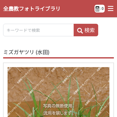
全農教フォトライブラリ
:
0
検索
ミズガヤツリ (水田)