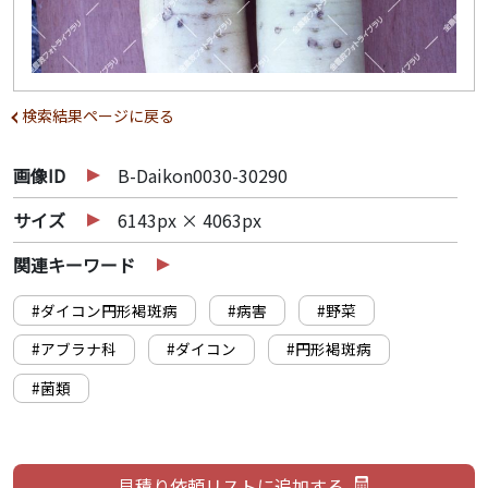
検索結果ページに戻る
画像ID
B-Daikon0030-30290
サイズ
6143px × 4063px
関連キーワード
#ダイコン円形褐斑病
#病害
#野菜
#アブラナ科
#ダイコン
#円形褐斑病
#菌類