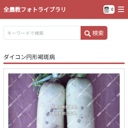
全農教フォトライブラリ
:
0
検索
ダイコン円形褐斑病