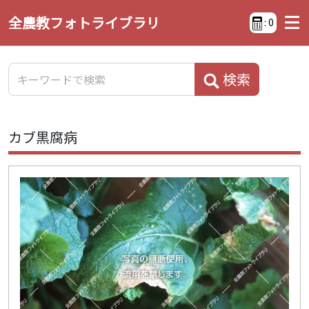
全農教フォトライブラリ
:
0
検索
カブ黒腐病