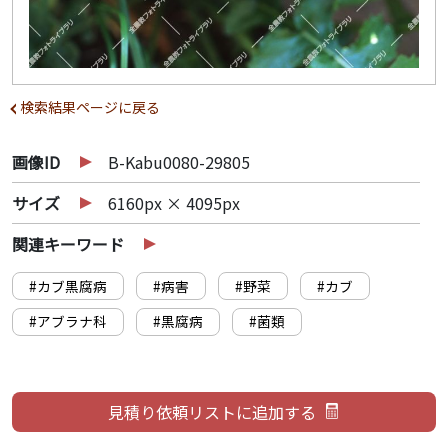
検索結果ページに戻る
画像ID
B-Kabu0080-29805
サイズ
6160px × 4095px
関連キーワード
#カブ黒腐病
#病害
#野菜
#カブ
#アブラナ科
#黒腐病
#菌類