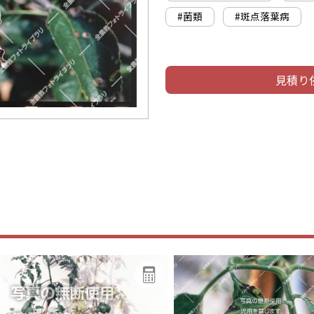
#菌類
#斑点落葉病