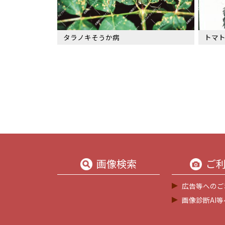
タラノキそうか病
トマト
画像検索
ご
広告等へのご
画像診断AI