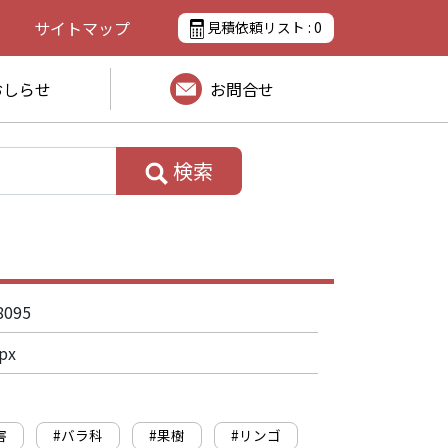
サイトマップ
見積依頼リスト :
0
おしらせ
お問合せ
検索
8095
px
害
#バラ科
#果樹
#リンゴ