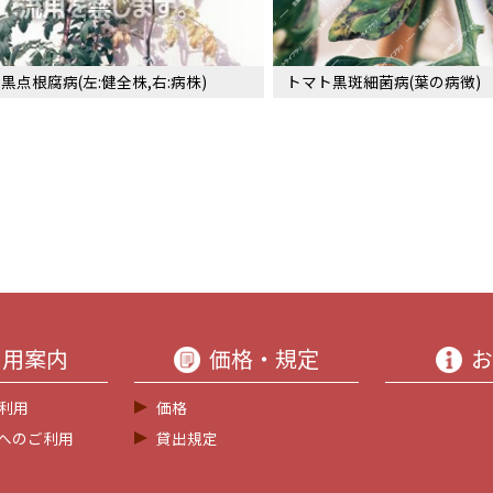
黒点根腐病(左:健全株,右:病株)
トマト黒斑細菌病(葉の病徴)
利用案内
価格・規定
お
利用
価格
等へのご利用
貸出規定